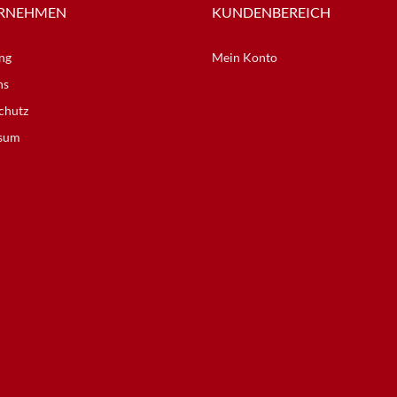
RNEHMEN
KUNDENBEREICH
ng
Mein Konto
ns
chutz
sum