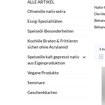
ALLE ARTIKEL
Nativ 
Olivenöle nativ extra
Die He
Behand
Essig-Spezialitäten
Behand
Speiseöl-Besonderheiten
Kochöle Braten & Frittieren
sicher ohne Acrylamid
3 A
Speiseöle kalt gepresst nativ

aus Eigenproduktion
Vegane Produkte
Seminare
Geschenkkarten