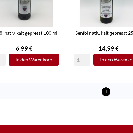
öl nativ, kalt gepresst 100 ml
Senföl nativ, kalt gepresst 2
Preis
Preis
6,99 €
14,99 €
In den Warenkorb
In den Warenko
1