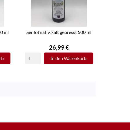
50 ml
Senföl nativ, kalt gepresst 500 ml
Preis
26,99 €
rb
In den Warenkorb