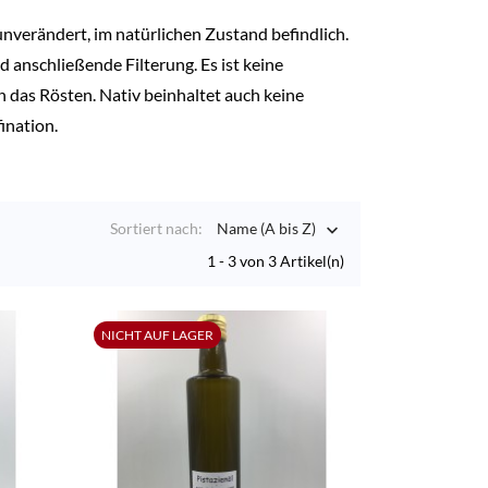
unverändert, im natürlichen Zustand befindlich.
 anschließende Filterung. Es ist keine
h das Rösten. Nativ beinhaltet auch keine
ination.
Sortiert nach:
Name (A bis Z)

1 - 3 von 3 Artikel(n)
NICHT AUF LAGER