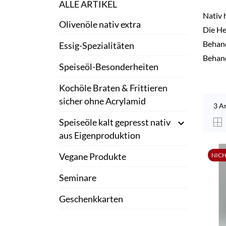
ALLE ARTIKEL
Nativ 
Olivenöle nativ extra
Die He
Behand
Essig-Spezialitäten
Behand
Speiseöl-Besonderheiten
Kochöle Braten & Frittieren
sicher ohne Acrylamid
3 A
Speiseöle kalt gepresst nativ

aus Eigenproduktion
Vegane Produkte
NICH
Seminare
Geschenkkarten