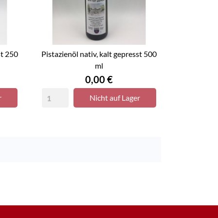
st 250
Pistazienöl nativ, kalt gepresst 500
ml
Preis
0,00 €
r
Nicht auf Lager