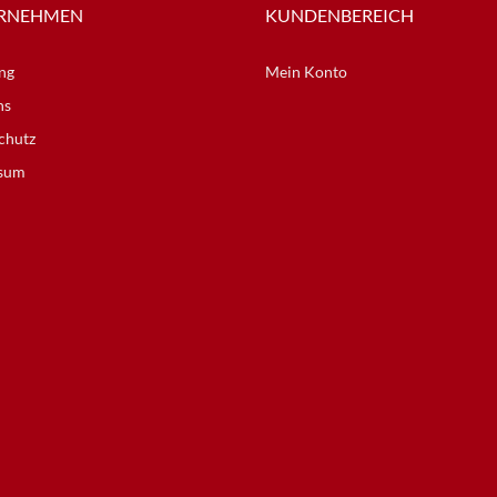
RNEHMEN
KUNDENBEREICH
ng
Mein Konto
ns
chutz
sum