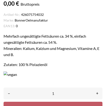
0,00 €
Bruttopreis
Artikel-Nr.:
426075754032
Marke:
BonnerOelmanufaktur
EAN13:
0
Mehrfach ungesättigte Fettsäuren ca. 34 %, einfach
ungesättigte Fettsäuren ca. 54 %.
Mineralien: Kalium, Kalzium und Magnesium, Vitamine A, E
und B.
Zutaten: 100 % Pistazienöl
–
+